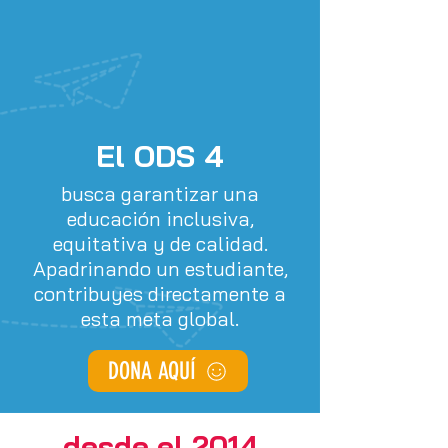
El ODS 4
busca garantizar una
educación inclusiva,
equitativa y de calidad.
Apadrinando un estudiante,
contribuyes directamente a
esta meta global.
DONA AQUÍ
desde el 2014