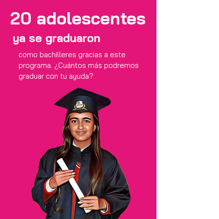
20 adolescentes
ya se graduaron
como bachilleres gracias a este
programa. ¿Cuántos más podremos
graduar con tu ayuda?