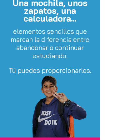
Una mochila, unos
zapatos, una
calculadora...
elementos sencillos que
marcan la diferencia entre
abandonar o continuar
estudiando.
Tú puedes proporcionarlos.